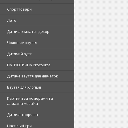
Спорттовари
Лето
Дитяча кімната і декор
Чоловіче взуття
Дитячий одяг
ПАТРІОТИЧНА Procource
Дитяче взуття для дівчаток
Взуття для хлопців
Картини за номерами та
алмазна мозаїка
Дитяча творчість
Настільні ігри