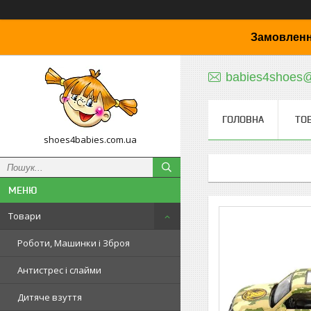
Замовленн
babies4shoes
ГОЛОВНА
ТО
shoes4babies.com.ua
Товари
Роботи, Машинки і Зброя
Антистрес і слайми
Дитяче взуття