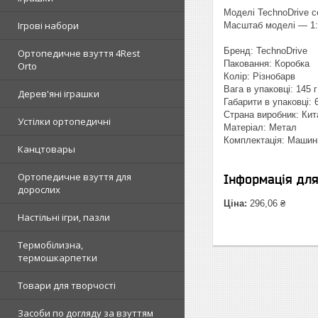
Моделі TechnoDrive с
Ігрові набори
Масштаб моделі — 1:4
Бренд: TechnoDrive
Ортопедичне взуття 4Rest
Паковання: Коробка
Orto
Колір: Різнобарв
Вага в упаковці: 145 г
Дерев'яні іграшки
Габарити в упаковці: 6
Страна виробник: Кит
Устілки ортопедичні
Матеріал: Метал
Комплектація: Машин
Канцтовары
Ортопедичне взуття для
Інформація дл
дорослих
Ціна:
296,06 ₴
Настільні ігри, пазли
Термобілизна,
термошкарпетки
Товари для творчості
Засоби по догляду за взуттям