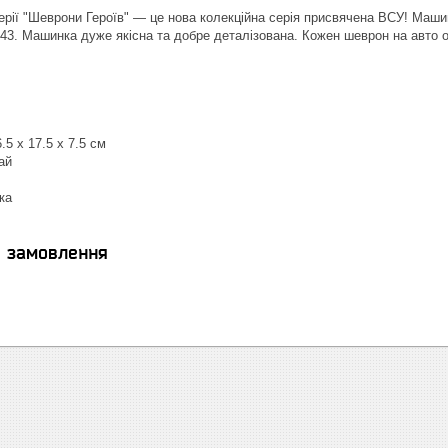
ерії "Шеврони Героїв" — це нова колекційна серія присвячена ВСУ! Маши
3. Машинка дуже якісна та добре деталізована. Кожен шеврон на авто о
.5 x 17.5 x 7.5 см
ай
ка
я замовлення