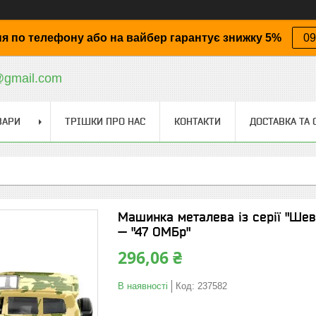
я по телефону або на вайбер гарантує знижку 5%
09
@gmail.com
ВАРИ
ТРІШКИ ПРО НАС
КОНТАКТИ
ДОСТАВКА ТА 
Машинка металева із серії "Шев
— "47 ОМБр"
296,06 ₴
В наявності
Код:
237582