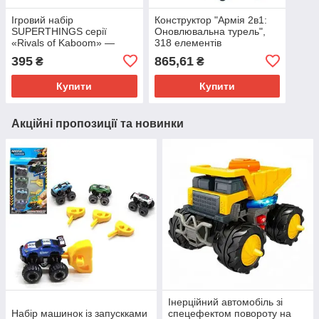
Ігровий набір
Конструктор "Армія 2в1:
SUPERTHINGS серії
Оновлювальна турель",
«Rivals of Kaboom» —
318 елементів
ЕКСТРЕМАЛЬНІ ГОНІКИ
395
865,61
₴
₴
(5 екскл. фігурок)
Купити
Купити
Акційні пропозиції та новинки
Інерційний автомобіль зі
Набір машинок із запускками
спецефектом повороту на