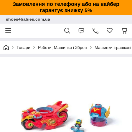
Замовлення по телефону або на вайбер
гарантує знижку 5%
shoes4babies.com.ua
Товари
Роботи, Машинки і Зброя
Машинки іграшкові