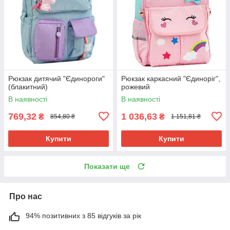
Рюкзак дитячий "Єдинороги"
Рюкзак каркасний "Єдиноріг",
(блакитний)
рожевий
В наявності
В наявності
769,32
1 036,63
₴
₴
854,80 ₴
1 151,81 ₴
Купити
Купити
Показати ще
Про нас
94% позитивних з 85 відгуків за рік