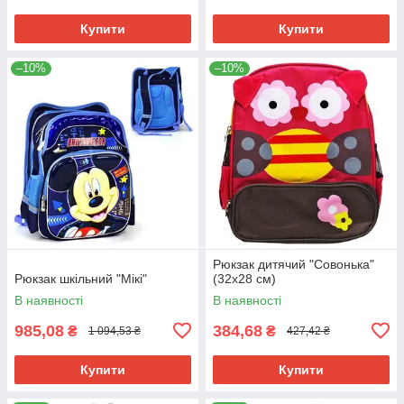
Купити
Купити
–10%
–10%
Рюкзак дитячий "Совонька"
Рюкзак шкільний "Мікі"
(32х28 см)
В наявності
В наявності
985,08
384,68
₴
₴
1 094,53 ₴
427,42 ₴
Купити
Купити