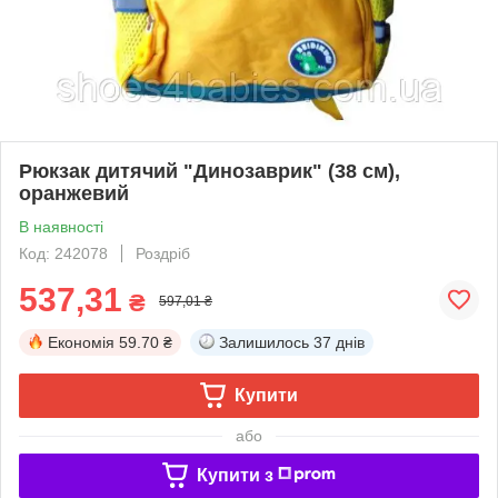
Рюкзак дитячий "Динозаврик" (38 см),
оранжевий
В наявності
Код: 242078
Роздріб
537,31
₴
597,01 ₴
Економія
59.70 ₴
Залишилось
37 днів
Купити
або
Купити з