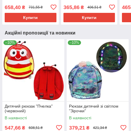
658,40
365,86
465
₴
₴
731,55 ₴
406,51 ₴
Купити
Купити
Акційні пропозиції та новинки
–10%
–10%
Дитячий рюкзак "Пчелка"
Рюкзак дитячий зі світлом
(червоний)
"Зірочки"
В наявності
В наявності
547,66
379,21
₴
₴
608,51 ₴
421,34 ₴