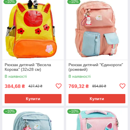
–10%
–10%
Рюкзак дитячий "Весела
Рюкзак дитячий "Єдинороги"
Корова" (32х28 см)
(рожевий)
В наявності
В наявності
384,68
769,32
₴
₴
427,42 ₴
854,80 ₴
Купити
Купити
–10%
–10%