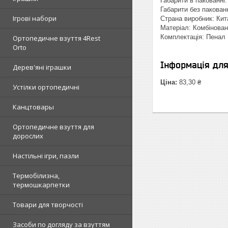
Габарити в пакованні: 
Габарити без пакованн
Ігрові набори
Страна виробник: Кит
Матеріал: Комбінова
Комплектація: Пенал
Ортопедичне взуття 4Rest
Orto
Інформація дл
Дерев'яні іграшки
Ціна:
83,30 ₴
Устілки ортопедичні
Канцтовары
Ортопедичне взуття для
дорослих
Настільні ігри, пазли
Термобілизна,
термошкарпетки
Товари для творчості
Засоби по догляду за взуттям