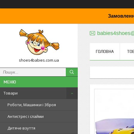
Замовленн
babies4shoes
ГОЛОВНА
ТО
shoes4babies.com.ua
Товари
Роботи, Машинки і Зброя
Антистрес і слайми
Дитяче взуття