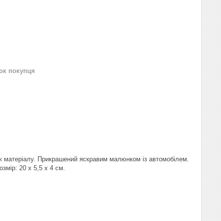
нок покупця
ик матеріалу. Прикрашений яскравим малюнком із автомобілем.
змір: 20 х 5,5 х 4 см.