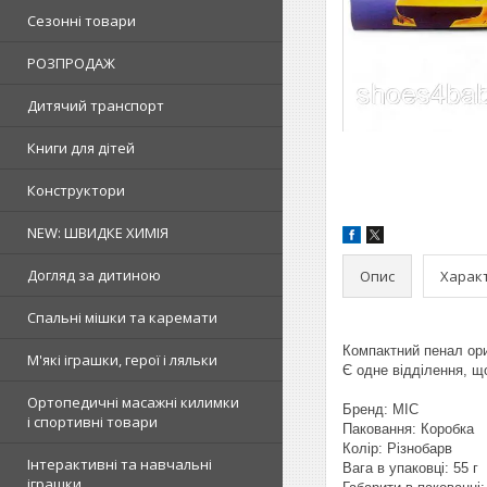
Сезонні товари
РОЗПРОДАЖ
Дитячий транспорт
Книги для дітей
Конструктори
NEW: ШВИДКЕ ХИМІЯ
Догляд за дитиною
Опис
Харак
Спальні мішки та каремати
Компактний пенал ори
М'які іграшки, герої і ляльки
Є одне відділення, що
Ортопедичні масажні килимки
Бренд: MIC
і спортивні товари
Паковання: Коробка
Колір: Різнобарв
Інтерактивні та навчальні
Вага в упаковці: 55 г
іграшки