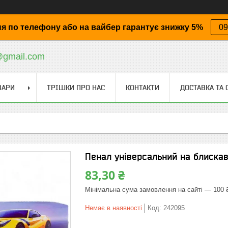
я по телефону або на вайбер гарантує знижку 5%
09
@gmail.com
ВАРИ
ТРІШКИ ПРО НАС
КОНТАКТИ
ДОСТАВКА ТА 
Пенал універсальний на блискав
83,30 ₴
Мінімальна сума замовлення на сайті — 100 
Немає в наявності
Код:
242095