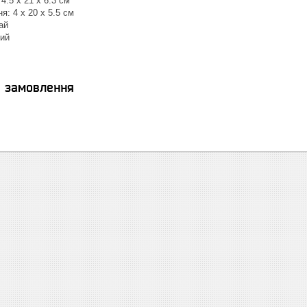
4.5 x 21 x 6.3 см
я: 4 x 20 x 5.5 см
ай
ний
я замовлення