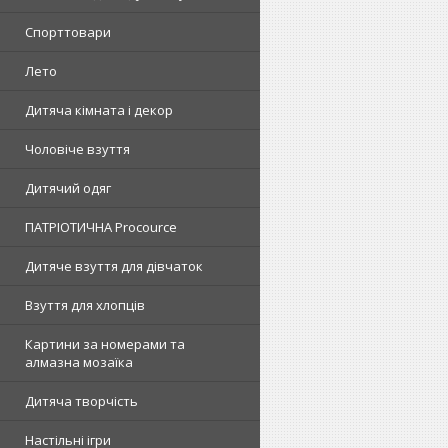
Спорттовари
Лето
Дитяча кімната і декор
Чоловіче взуття
Дитячий одяг
ПАТРІОТИЧНА Procource
Дитяче взуття для дівчаток
Взуття для хлопців
Картини за номерами та
алмазна мозаїка
Дитяча творчість
Настільні ігри