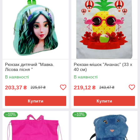
Рюкзак дитячий "Мавка.
Рюкзак-мішок "Ананас" (33 х
Лісова пісня "
40 см)
В наявності
В наявності
203,37
219,12
₴
₴
225,97 ₴
243,47 ₴
Купити
Купити
–10%
–10%