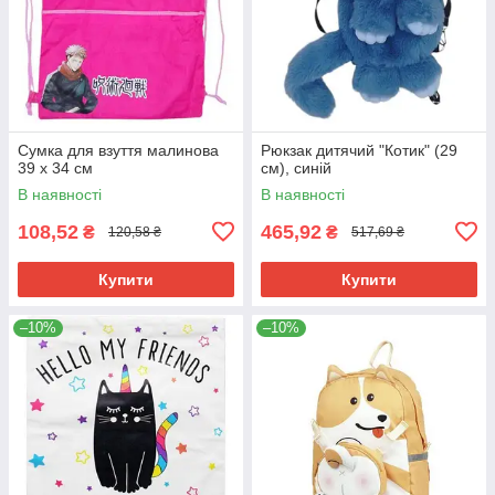
Сумка для взуття малинова
Рюкзак дитячий "Котик" (29
39 х 34 см
см), синій
В наявності
В наявності
108,52
465,92
₴
₴
120,58 ₴
517,69 ₴
Купити
Купити
–10%
–10%