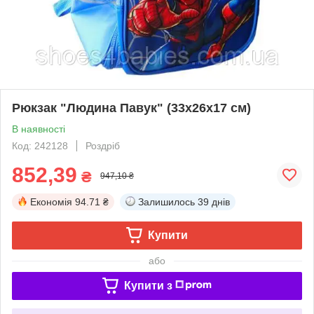
Рюкзак "Людина Павук" (33х26х17 см)
В наявності
Код: 242128
Роздріб
852,39
₴
947,10 ₴
Економія
94.71 ₴
Залишилось
39 днів
Купити
або
Купити з