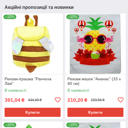
Акційні пропозиції та новинки
–10%
–10%
Рюкзак-іграшка "Ранчоха
Рюкзак-мішок "Ананас" (33 х
Лакі"
40 см)
В наявності
В наявності
391,04
210,20
₴
₴
434,49 ₴
233,56 ₴
Купити
Купити
–10%
–10%