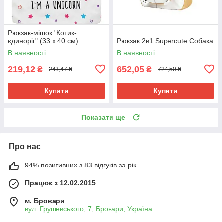
Рюкзак-мішок "Котик-
єдиноріг" (33 х 40 см)
Рюкзак 2в1 Supercute Собака
В наявності
В наявності
219,12
652,05
₴
₴
243,47 ₴
724,50 ₴
Купити
Купити
Показати ще
Про нас
94% позитивних з 83 відгуків за рік
Працює з 12.02.2015
м. Бровари
вул. Грушевського, 7, Бровари, Україна