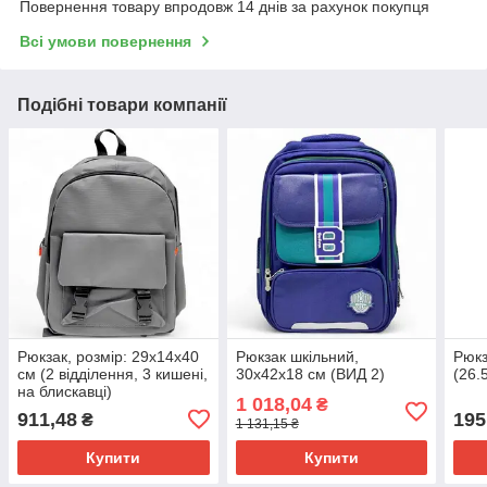
Повернення товару впродовж 14 днів за рахунок покупця
Всі умови повернення
Подібні товари компанії
Рюкзак, розмір: 29х14х40
Рюкзак шкільний,
Рюкз
см (2 відділення, 3 кишені,
30х42х18 см (ВИД 2)
(26.
на блискавці)
1 018,04
₴
911,48
195
₴
1 131,15 ₴
Купити
Купити