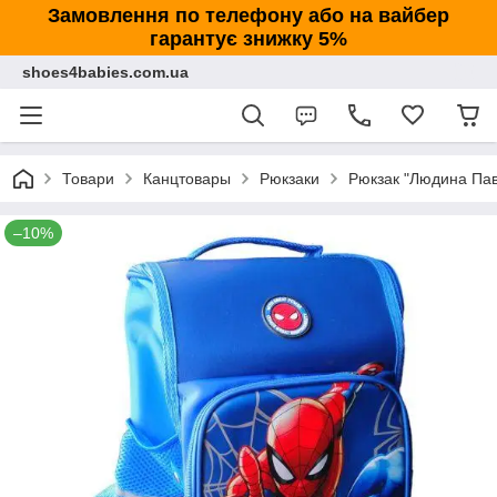
Замовлення по телефону або на вайбер
гарантує знижку 5%
shoes4babies.com.ua
Товари
Канцтовары
Рюкзаки
Рюкзак "Людина Пав
–10%