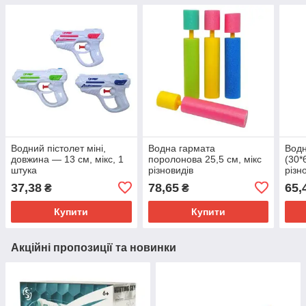
Водний пістолет міні,
Водна гармата
Водн
довжина — 13 см, мікс, 1
поролонова 25,5 см, мікс
(30*
штука
різновидів
різн
37,38
78,65
65,
₴
₴
Купити
Купити
Акційні пропозиції та новинки