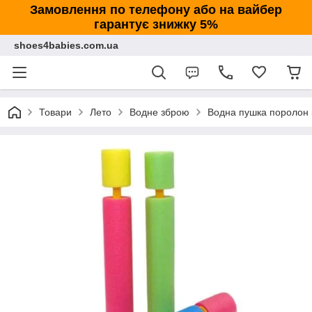
Замовлення по телефону або на вайбер
гарантує знижку 5%
shoes4babies.com.ua
Товари
Лето
Водне зброю
Водна пушка поролон к