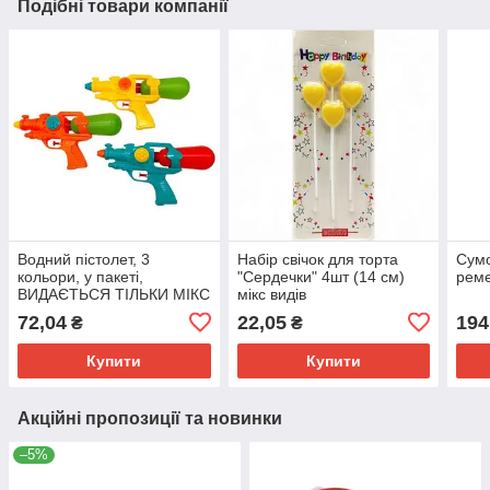
Подібні товари компанії
Водний пістолет, 3
Набір свічок для торта
Сумо
кольори, у пакеті,
"Сердечки" 4шт (14 см)
реме
ВИДАЄТЬСЯ ТІЛЬКИ МІКС
мікс видів
ДІДІВ
72,04
22,05
194
₴
₴
Купити
Купити
Акційні пропозиції та новинки
–5%