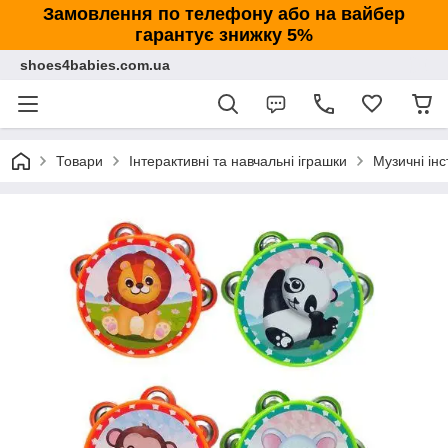
Замовлення по телефону або на вайбер
гарантує знижку 5%
shoes4babies.com.ua
Товари
Інтерактивні та навчальні іграшки
Музичні ін