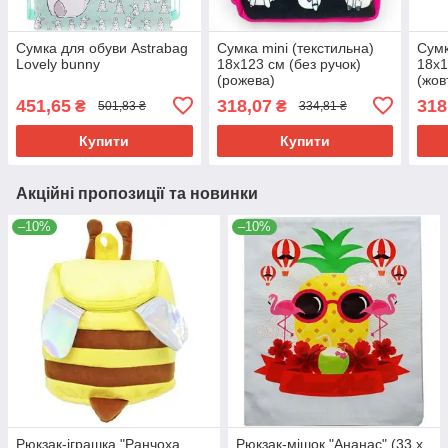
Сумка для обуви Astrabag
Сумка mini (текстильна)
Сумк
Lovely bunny
18х123 см (без ручок)
18х1
(рожева)
(жов
451,65
318,07
318
₴
₴
501,83 ₴
334,81 ₴
Купити
Купити
Акційні пропозиції та новинки
–10%
–10%
Рюкзак-іграшка "Ранчоха
Рюкзак-мішок "Ананас" (33 х