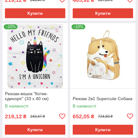
₴
₴
243,47 ₴
517,69 ₴
Купити
Купити
–10%
–10%
Рюкзак-мішок "Котик-
єдиноріг" (33 х 40 см)
Рюкзак 2в1 Supercute Собака
В наявності
В наявності
219,12
652,05
₴
₴
243,47 ₴
724,50 ₴
Купити
Купити