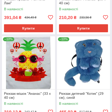
Лакі"
40 см)
В наявності
В наявності
391,04
210,20
₴
₴
434,49 ₴
233,56 ₴
Купити
Купити
–10%
–10%
Рюкзак-мішок "Ананас" (33 х
Рюкзак дитячий "Котик" (29
40 см)
см), синій
В наявності
В наявності
219,12
465,92