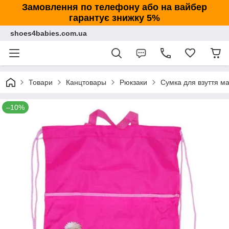
Замовлення по телефону або на вайбер
гарантує знижку 5%
shoes4babies.com.ua
Товари
Канцтовары
Рюкзаки
Сумка для взуття м
–10%