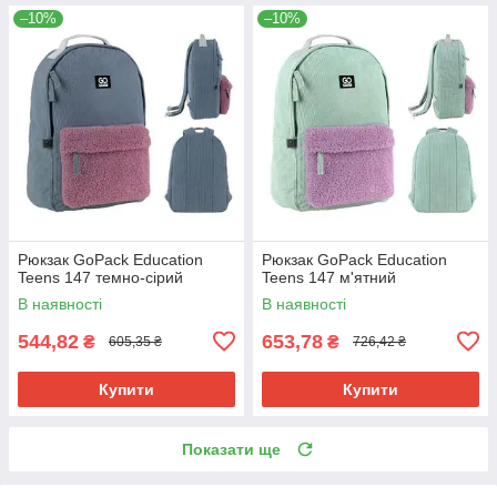
–10%
–10%
Рюкзак GoPack Education
Рюкзак GoPack Education
Teens 147 темно-сірий
Teens 147 м'ятний
В наявності
В наявності
544,82
653,78
₴
₴
605,35 ₴
726,42 ₴
Купити
Купити
Показати ще