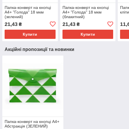
Папка-конверт на кнопці
Папка-конверт на кнопці
Папк
А4+ "Голода" 18 мкм
А4+ "Голода" 18 мкм
кліт
(зелений)
(блакитний)
21,43
21,43
11,
₴
₴
Купити
Купити
Акційні пропозиції та новинки
Папка-конверт на кнопці А4+
Абстракція (ЗЕЛЕНИЙ)