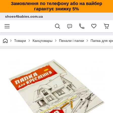
Замовлення по телефону або на вайбер
гарантує знижку 5%
shoes4babies.com.ua
Товари
Канцтовары
Пенали і папки
Папка для кр