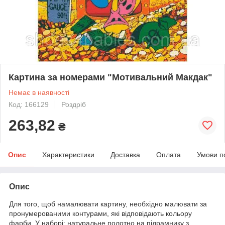
Картина за номерами "Мотивальний Макдак"
Немає в наявності
Код: 166129
Роздріб
263,82
₴
Опис
Характеристики
Доставка
Оплата
Умови п
Опис
Для того, щоб намалювати картину, необхідно малювати за
пронумерованими контурами, які відповідають кольору
фарби. У наборі: натуральне полотно на підрамнику з