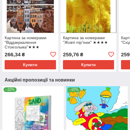
Картина за номерами
Картина за номерами
Карт
"Віддзеркалення
"Жовті пір'їнки" ★★★★
"Схі
Стокгольма"★★★
266,34
259,76
259
₴
₴
Купити
Купити
Акційні пропозиції та новинки
–10%
–10%