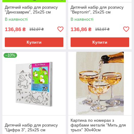
Дитячий набір для розпису
Дитячий набір для розпису
"Динозаврик", 25х25 см
"Вертоліт", 25х25 см
В наявності
В наявності
136,86
136,86
₴
₴
152,07 ₴
152,07 ₴
Купити
Купити
–10%
Картина по номерах з
Дитячий набір для розпису
фарбами металік "Мить для
"Цифра 3", 25х25 см
трьох" 30х40см