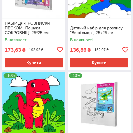
НАБІР ДЛЯ РОЗПИСКИ
ПЕСКОМ "Пошуки
Дитячий набір для розпису
СОКРОВИЩ" 25*25 см
"Виші хмар", 25х25 см
В наявності
В наявності
173,63
136,86
₴
₴
192,92 ₴
152,07 ₴
Купити
Купити
–10%
–10%