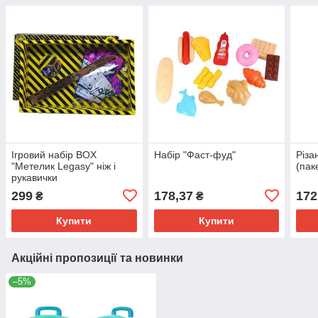
Ігровий набір BOX
Набір "Фаст-фуд"
Різа
"Метелик Legasy" ніж і
(пак
рукавички
299
178,37
172
₴
₴
Купити
Купити
Акційні пропозиції та новинки
–5%