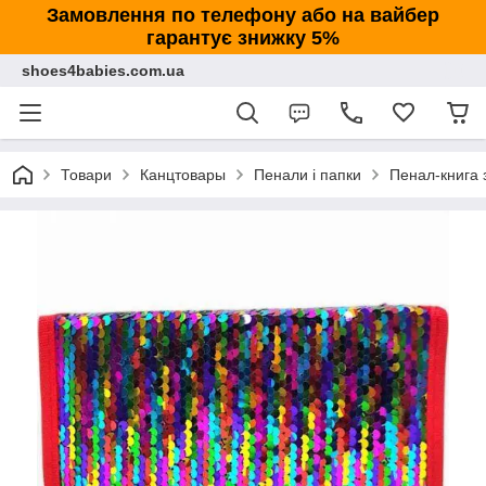
Замовлення по телефону або на вайбер
гарантує знижку 5%
shoes4babies.com.ua
Товари
Канцтовары
Пенали і папки
Пенал-книга 