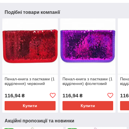
Подібні товари компанії
Пенал-книга з паєтками (1
Пенал-книга з паєтками (1
Пена
відділення) червоний
відділення) фіолетовий
відд
116,94
116,94
116
₴
₴
Купити
Купити
Акційні пропозиції та новинки