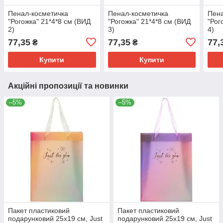
Пенал-косметичка
Пенал-косметичка
Пена
"Рогожка" 21*4*8 см (ВИД
"Рогожка" 21*4*8 см (ВИД
"Рог
2)
3)
4)
77,35
77,35
77,
₴
₴
Купити
Купити
Акційні пропозиції та новинки
–5%
–5%
Пакет пластиковий
Пакет пластиковий
подарунковий 25х19 см, Just
подарунковий 25х19 см, Just