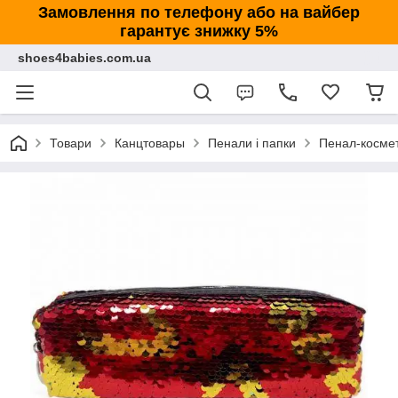
Замовлення по телефону або на вайбер
гарантує знижку 5%
shoes4babies.com.ua
Товари
Канцтовары
Пенали і папки
Пенал-космет