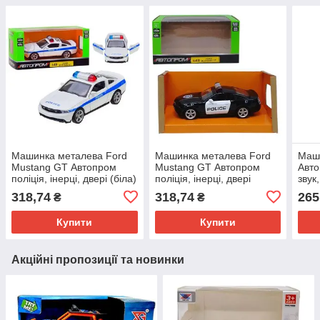
Машинка металева Ford
Машинка металева Ford
Маши
Mustang GT Автопром
Mustang GT Автопром
Авто
поліція, інерці, двері (біла)
поліція, інерці, двері
звук,
(чорні)
318,74
318,74
265
₴
₴
Купити
Купити
Акційні пропозиції та новинки