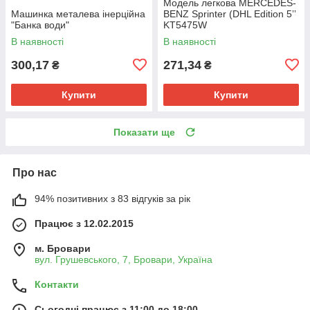
Модель легкова MERCEDES-
Машинка металева інерційна
BENZ Sprinter (DHL Edition 5ʼʼ
"Банка води"
KT5475W
метал.інерц.відкр.дв.кор)
В наявності
В наявності
300,17
271,34
₴
₴
Купити
Купити
Показати ще
Про нас
94% позитивних з 83 відгуків за рік
Працює з 12.02.2015
м. Бровари
вул. Грушевського, 7, Бровари, Україна
Контакти
Сьогодні працює з 11:00 до 18:00