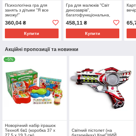
Психологічна гра для
Гра для малюків "Світ
Карт
занять з дітьми "Я все
динозаврів",
вечі
зможу!"
багатофункціональна,
звуки клацань, вивчення
360,04
458,11
65,
₴
₴
кольорів
Купити
Купити
Акційні пропозиції та новинки
–5%
Новорічний набір іграшок
ТехноК 6в1 (коробка 37 х
Світний пістолет (на
27.5 х 19.3 см)
батарейках) КриСНИЙ