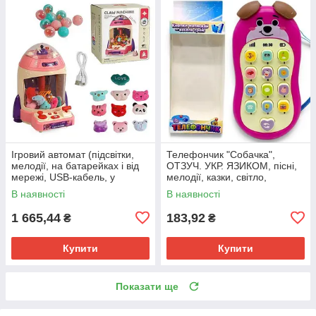
Ігровий автомат (підсвітки,
Телефончик "Собачка",
мелодії, на батарейках і від
ОТЗУЧ. УКР. ЯЗИКОМ, пісні,
мережі, USB-кабель, у
мелодії, казки, світло,
коробці)
скоромовки, колісні, загадки,
В наявності
В наявності
у коробці (рожевий)
1 665,44
183,92
₴
₴
Купити
Купити
Показати ще