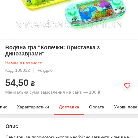
Водяна гра "Колечки: Приставка з
динозаврами"
Немає в наявності
Код: 105832
Роздріб
54,50
₴
Мінімальна сума замовлення на сайті — 100 ₴
пис
Характеристики
Доставка
Оплата
Умови пове
Опис
Сенс гри: за допомогою кнопок необхідно закинути кільця на