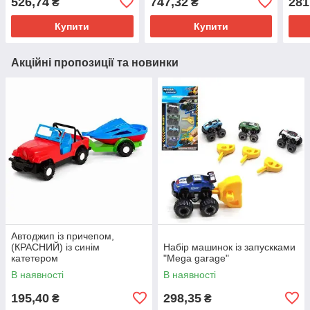
526,74
747,32
281
₴
₴
Купити
Купити
Акційні пропозиції та новинки
Автоджип із причепом,
(КРАСНИЙ) із синім
Набір машинок із запускками
катетером
"Mega garage"
В наявності
В наявності
195,40
298,35
₴
₴