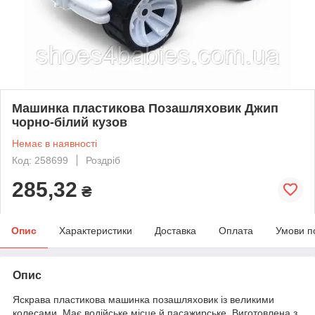
Машинка пластикова Позашляховик Джип
чорно-білий кузов
Немає в наявності
Код: 258699
Роздріб
285,32
₴
Опис
Характеристики
Доставка
Оплата
Умови п
Опис
Яскрава пластикова машинка позашляховик із великими
колесами. Має водійське місце й пасажирське. Виготовлена з