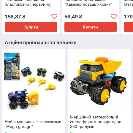
пластиковий (червоний)
"Хаммер позашляховик"
Мете
158,87
58,49
170
₴
₴
Купити
Купити
Акційні пропозиції та новинки
Інерційний автомобіль зі
Набір машинок із запускками
спецефектом повороту на
"Mega garage"
360 градусів