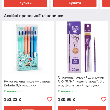
Купити
Купити
Акційні пропозиції та новинки
Стрижень гелевий для ручки
Ручка гелева пише — стирає
CR-707F "пишет-стирає", 0,5
Bubutu 0,5 мм, синя
мм, фіолетовий (до ручки
CR-707F)
В наявності
В наявності
153,22
180,96
₴
₴
Купити
Купити