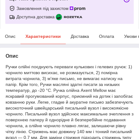
Замовлення під захистом
Доступна доставка
Опис
Характеристики
Доставка
Оплата
Умови 
Опис
Ручки олійні поєднують переваги кулькових і гелевих ручок: 1)
чорнило миттєво висихає, не розмазується, 2) помірна
витрата чорнила, 3) м'яке письмо, не вимагає натиску на
папір. Крім того, Ручки масляні здатні писати за низьких
температур, до -20 °C. Ручка олійна Axent Mellow має
яскравий прогумований корпус, приємний на дотик і запобігає
ковзанню руки. Легке, гладке й акуратне письмо забезпечують
високоточний швейцарський писальний вузол і високоякісне
чорнило. Писальний вузол здійснює максимальне зчеплення з
поверхнею паперу й однорідне й безперебійне подавання
чорнила, а олійне чорнило плавно лягає, залишаючи рівну
чітку лінію. Стрижень має довжину 140 мм і тонкий писальний
вузол — 0,7 мм. Для заміни стрижня підходить стрижень типу