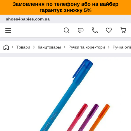
Замовлення по телефону або на вайбер
гарантує знижку 5%
shoes4babies.com.ua
Товари
Канцтовары
Ручки та коректори
Ручка олі