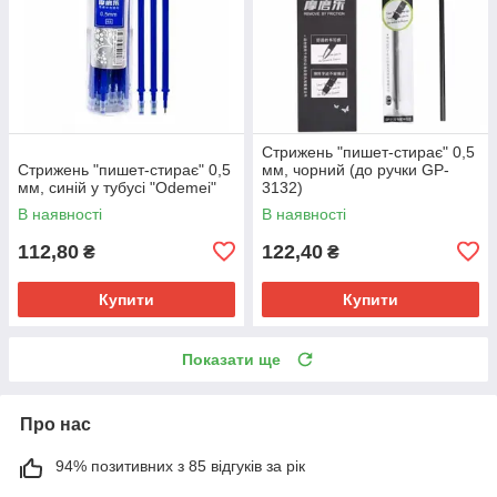
Стрижень "пишет-стирає" 0,5
Стрижень "пишет-стирає" 0,5
мм, чорний (до ручки GP-
мм, синій у тубусі "Odemei"
3132)
В наявності
В наявності
112,80
122,40
₴
₴
Купити
Купити
Показати ще
Про нас
94% позитивних з 85 відгуків за рік