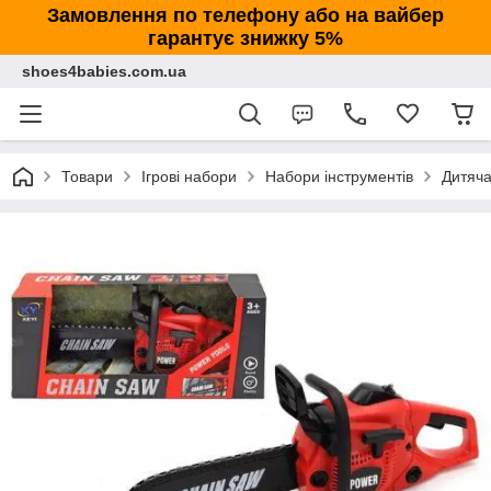
Замовлення по телефону або на вайбер
гарантує знижку 5%
shoes4babies.com.ua
Товари
Ігрові набори
Набори інструментів
Дитяча