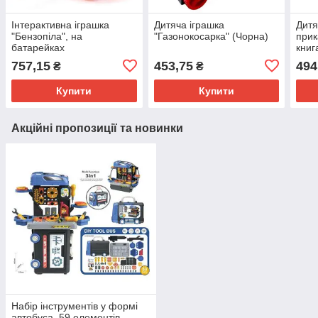
Інтерактивна іграшка
Дитяча іграшка
Дитя
"Бензопіла", на
"Газонокосарка" (Чорна)
прик
батарейках
книг
757,15
453,75
494
₴
₴
Купити
Купити
Акційні пропозиції та новинки
Набір інструментів у формі
автобуса, 59 елементів