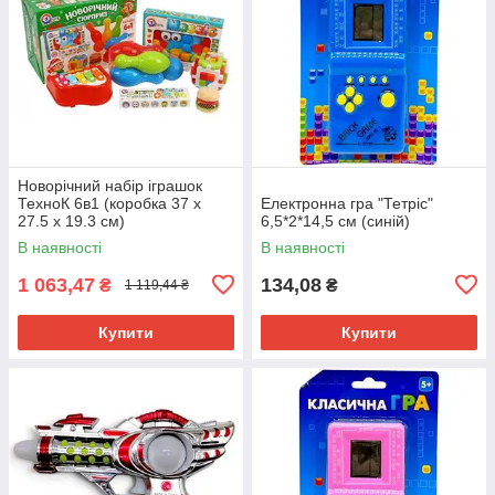
Новорічний набір іграшок
ТехноК 6в1 (коробка 37 х
Електронна гра "Тетріс"
27.5 х 19.3 см)
6,5*2*14,5 см (синій)
В наявності
В наявності
1 063,47
134,08
₴
₴
1 119,44 ₴
Купити
Купити