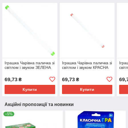
Іграшка Чарівна паличка зі
Іграшка Чарівна паличка зі
Ігра
світлом і звуком ЗЕЛЕНА
світлом і звуком КРАСНА
світ
69,73
69,73
69,
₴
₴
Купити
Купити
Акційні пропозиції та новинки
–5%