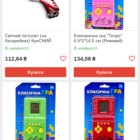
Світний пістолет (на
Електронна гра "Тетріс"
батарейках) КриСНИЙ
6,5*2*14,5 см (Рожевий)
В наявності
В наявності
112,64
134,08
₴
₴
Купити
Купити