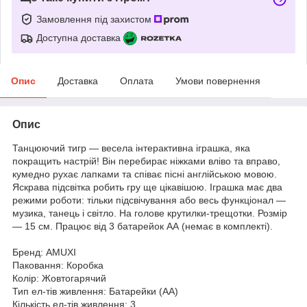
Замовлення під захистом
Доступна доставка
Опис
Доставка
Оплата
Умови повернення
Опис
Танцюючий тигр — весела інтерактивна іграшка, яка
покращить настрій! Він перебирає ніжками вліво та вправо,
кумедно рухає лапками та співає пісні англійською мовою.
Яскрава підсвітка робить гру ще цікавішою. Іграшка має два
режими роботи: тільки підсвічування або весь функціонал —
музика, танець і світло. На голове крутилки-трещотки. Розмір
— 15 см. Працює від 3 батарейок АА (немає в комплекті).
Бренд: AMUXI
Паковання: Коробка
Колір: Жовтогарячий
Тип ел-тів живлення: Батарейки (АА)
Кількість ел-тів живлення: 3