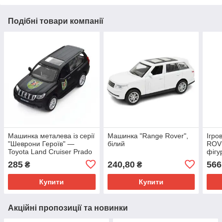
Подібні товари компанії
Машинка металева із серії
Машинка "Range Rover",
Ігро
"Шеврони Героїв" —
білий
ROVE
Toyota Land Cruiser Prado
фігу
— "110 ОМБР"
285
240,80
566
₴
₴
Купити
Купити
Акційні пропозиції та новинки