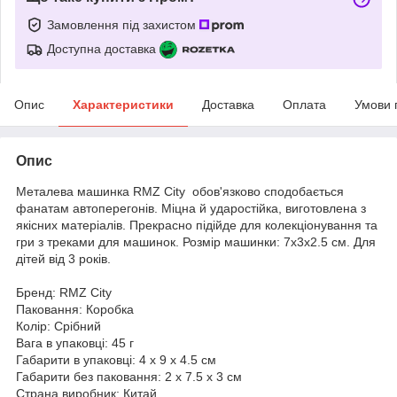
Замовлення під захистом
Доступна доставка
Опис
Характеристики
Доставка
Оплата
Умови 
Опис
Металева машинка RMZ City обов'язково сподобається
фанатам автоперегонів. Міцна й ударостійка, виготовлена з
якісних матеріалів. Прекрасно підійде для колекціонування та
гри з треками для машинок. Розмір машинки: 7х3х2.5 см. Для
дітей від 3 років.
Бренд: RMZ City
Паковання: Коробка
Колір: Срібний
Вага в упаковці: 45 г
Габарити в упаковці: 4 x 9 x 4.5 см
Габарити без паковання: 2 x 7.5 x 3 см
Страна виробник: Китай