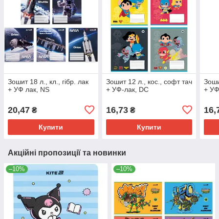
Зошит 18 л., кл., гібр. лак
Зошит 12 л., кос., софт тач
Зошит
+ УФ лак, NS
+ УФ-лак, DC
+ УФ
20,47
16,73
16,
₴
₴
Купити
Купити
Акційні пропозиції та новинки
–10%
–10%