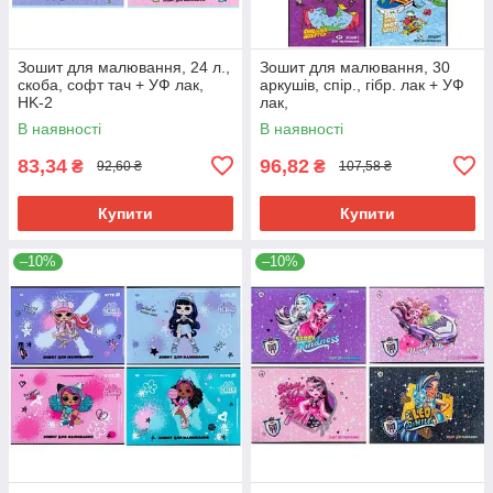
Зошит для малювання, 24 л.,
Зошит для малювання, 30
скоба, софт тач + УФ лак,
аркушів, спір., гібр. лак + УФ
HK-2
лак,
В наявності
В наявності
83,34
96,82
₴
₴
92,60 ₴
107,58 ₴
Купити
Купити
–10%
–10%