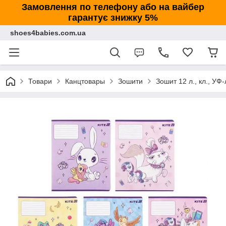
Замовлення по телефону або на вайбер
гарантує знижку 5%
shoes4babies.com.ua
Товари
Канцтовары
Зошити
Зошит 12 л., кл., УФ-