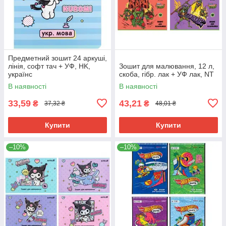
Предметний зошит 24 аркуші,
лінія, софт тач + УФ, HK,
Зошит для малювання, 12 л,
українс
скоба, гібр. лак + УФ лак, NT
В наявності
В наявності
33,59
43,21
₴
₴
37,32 ₴
48,01 ₴
Купити
Купити
–10%
–10%