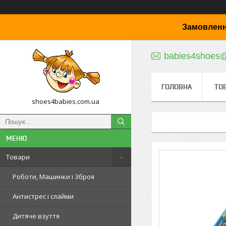
Замовленн
babies4shoes
ГОЛОВНА
ТО
shoes4babies.com.ua
Товари
Роботи, Машинки і Зброя
Антистрес і слайми
Дитяче взуття