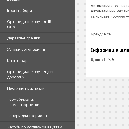
Автоматична кулькова
Ігрові набори
Автоматичний механіз
та яскраве чорнило —
Ортопедичне взуття 4Rest
Orto
Бренд: Kite
Дерев'яні іграшки
Устілки ортопедичні
Інформація дл
Ціна:
71,25 ₴
Канцтовары
Ортопедичне взуття для
дорослих
Настільні ігри, пазли
Термобілизна,
термошкарпетки
Товари для творчості
Засоби по догляду за взуттям