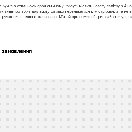
 ручка в стильному ергономічному корпусі містить базову палітру з 4 нас
м зміни кольорів дає змогу швидко перемикатися між стрижнями та не вит
 ручка пише плавно та виразно. М'який ергономічний грип забезпечує ко
я замовлення