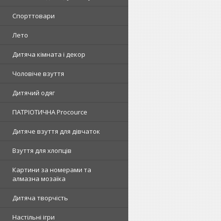
Спорттовари
Лето
Дитяча кімната і декор
Чоловіче взуття
Дитячий одяг
ПАТРІОТИЧНА Procource
Дитяче взуття для дівчаток
Взуття для хлопців
Картини за номерами та
алмазна мозаїка
Дитяча творчість
Настільні ігри