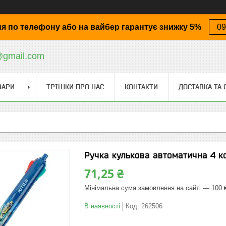
я по телефону або на вайбер гарантує знижку 5%
09
@gmail.com
ВАРИ
ТРІШКИ ПРО НАС
КОНТАКТИ
ДОСТАВКА ТА 
Ручка кулькова автоматична 4 к
71,25 ₴
Мінімальна сума замовлення на сайті — 100 
В наявності
Код:
262506