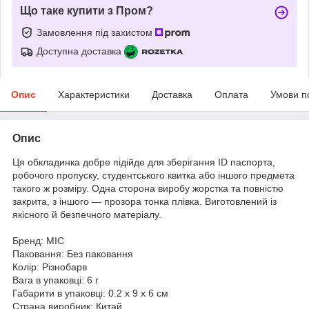
Що таке купити з Пром?
Замовлення під захистом
Доступна доставка
Опис
Характеристики
Доставка
Оплата
Умови п
Опис
Ця обкладинка добре підійде для зберігання ID паспорта,
робочого пропуску, студентського квитка або іншого предмета
такого ж розміру. Одна сторона виробу жорстка та повністю
закрита, з іншого — прозора тонка плівка. Виготовлений із
якісного й безпечного матеріалу.
Бренд: MIC
Паковання: Без паковання
Колір: Різнобарв
Вага в упаковці: 6 г
Габарити в упаковці: 0.2 x 9 x 6 см
Страна виробник: Китай