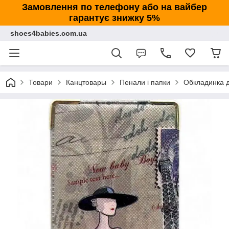
Замовлення по телефону або на вайбер
гарантує знижку 5%
shoes4babies.com.ua
Товари
Канцтовары
Пенали і папки
Обкладинка дл