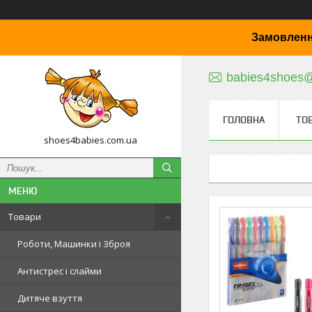
Замовленн
babies4shoes
ГОЛОВНА
ТО
shoes4babies.com.ua
Товари
Роботи, Машинки і Зброя
Антистрес і слайми
Дитяче взуття