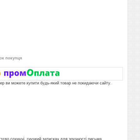
нок покупця
пер ви можете купити будь-який товар не покидаючи сайту.
иттєво сохнучі, гнучкий затискач для зручності письма._