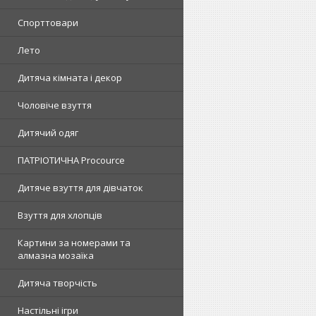
Спорттовари
Лето
Дитяча кімната і декор
Чоловіче взуття
Дитячий одяг
ПАТРІОТИЧНА Procource
Дитяче взуття для дівчаток
Взуття для хлопців
Картини за номерами та
алмазна мозаїка
Дитяча творчість
Настільні ігри