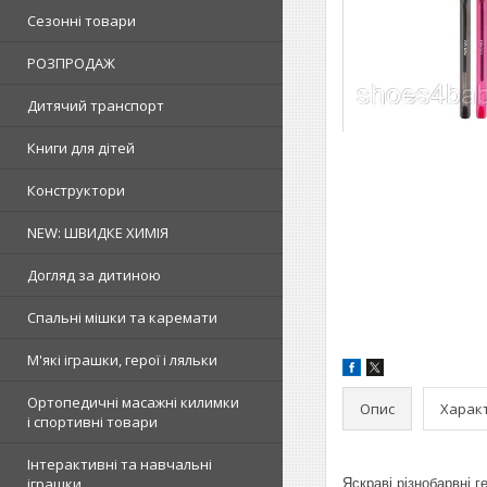
Сезонні товари
РОЗПРОДАЖ
Дитячий транспорт
Книги для дітей
Конструктори
NEW: ШВИДКЕ ХИМІЯ
Догляд за дитиною
Спальні мішки та каремати
М'які іграшки, герої і ляльки
Ортопедичні масажні килимки
Опис
Харак
і спортивні товари
Інтерактивні та навчальні
іграшки
Яскраві різнобарвні г