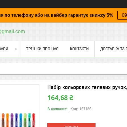
я по телефону або на вайбер гарантує знижку 5%
09
@gmail.com
ВАРИ
ТРІШКИ ПРО НАС
КОНТАКТИ
ДОСТАВКА ТА 
Набір кольорових гелевих ручок,
164,68 ₴
В наявності
Код:
167186