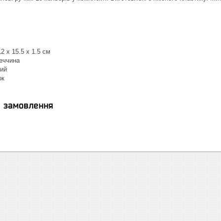
2 x 15.5 x 1.5 см
меччина
ний
ок
я замовлення