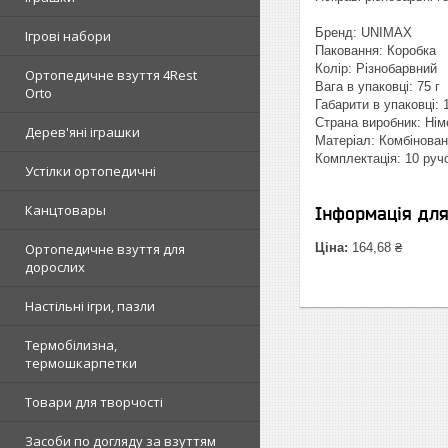
Бренд: UNIMAX
Ігрові набори
Паковання: Коробка
Колір: Різнобарвний
Ортопедичне взуття 4Rest
Вага в упаковці: 75 г
Orto
Габарити в упаковці: 1
Страна виробник: Ні
Дерев'яні іграшки
Матеріал: Комбінова
Комплектація: 10 руч
Устілки ортопедичні
Канцтовары
Інформація дл
Ортопедичне взуття для
Ціна:
164,68 ₴
дорослих
Настільні ігри, пазли
Термобілизна,
термошкарпетки
Товари для творчості
Засоби по догляду за взуттям