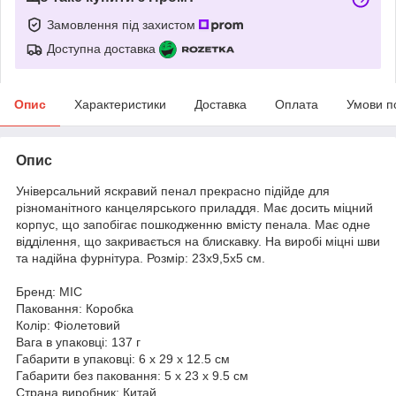
Замовлення під захистом
Доступна доставка
Опис
Характеристики
Доставка
Оплата
Умови п
Опис
Універсальний яскравий пенал прекрасно підійде для
різноманітного канцелярського приладдя. Має досить міцний
корпус, що запобігає пошкодженню вмісту пенала. Має одне
відділення, що закривається на блискавку. На виробі міцні шви
та надійна фурнітура. Розмір: 23х9,5х5 см.
Бренд: MIC
Паковання: Коробка
Колір: Фіолетовий
Вага в упаковці: 137 г
Габарити в упаковці: 6 x 29 x 12.5 см
Габарити без паковання: 5 x 23 x 9.5 см
Страна виробник: Китай