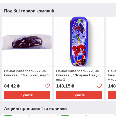
Подібні товари компанії
Пенал універсальний на
Пенал універсальний, на
Пен
блискавці "Машина", вид 1
блискавці "Людина Павук",
блис
вид 1
у ко
84,42
148,15
148
₴
₴
Купити
Купити
Акційні пропозиції та новинки