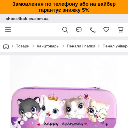
Замовлення по телефону або на вайбер
гарантує знижку 5%
shoes4babies.com.ua
Товари
Канцтовары
Пенали і папки
Пенал універ