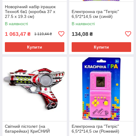
Новорічний набір іграшок
ТехноК 6в1 (коробка 37 х
Електронна гра "Тетріс"
27.5 х 19.3 см)
6,5*2*14,5 см (синій)
В наявності
В наявності
1 063,47
134,08
₴
₴
1 119,44 ₴
Купити
Купити
Світний пістолет (на
Електронна гра "Тетріс"
батарейках) КриСНИЙ
6,5*2*14,5 см (Рожевий)