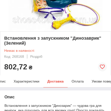
Встановлення з запускником "Динозаврик"
(Зелений)
Немає в наявності
Код: 268168
Роздріб
802,72
₴
пис
Характеристики
Доставка
Оплата
Умови пове
Опис
Встановлення з запускником "Динозарик" — чудова гра для
вечірок, яка підходить для всіх вікових груп! Просто покладіть