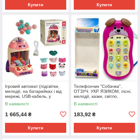
Купити
Купити
Ігровий автомат (підсвітки,
Телефончик "Собачка",
мелодії, на батарейках і від
ОТЗУЧ. УКР. ЯЗИКОМ, пісні,
мережі, USB-кабель, у
мелодії, казки, світло,
коробці)
скоромовки, колісні, загадки,
В наявності
В наявності
у коробці (рожевий)
1 665,44
183,92
₴
₴
Купити
Купити