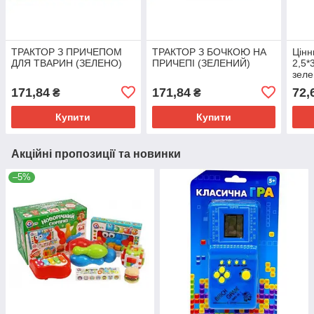
ТРАКТОР З ПРИЧЕПОМ
ТРАКТОР З БОЧКОЮ НА
Цінн
ДЛЯ ТВАРИН (ЗЕЛЕНО)
ПРИЧЕПІ (ЗЕЛЕНИЙ)
2,5*
зеле
171,84
171,84
72,
₴
₴
Купити
Купити
Акційні пропозиції та новинки
–5%