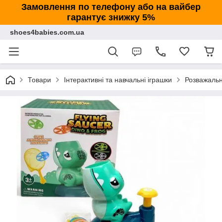
Замовлення по телефону або на вайбер
гарантує знижку 5%
shoes4babies.com.ua
Товари
Інтерактивні та навчальні іграшки
Розважальні