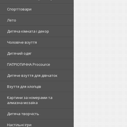
Спорттовари
Лето
Дитяча кімната і декор
Чоловіче взуття
Дитячий одяг
ПАТРІОТИЧНА Procource
Дитяче взуття для дівчаток
Взуття для хлопців
Картини за номерами та
алмазна мозаїка
Дитяча творчість
Настільні ігри