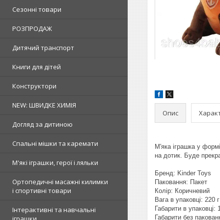
Сезонні товари
РОЗПРОДАЖ
Дитячий транспорт
Книги для дітей
Конструктори
NEW: ШВИДКЕ ХИМІЯ
Опис
Харак
Догляд за дитиною
Спальні мішки та каремати
М'яка іграшка у форм
на дотик. Буде прекр
М'які іграшки, герої і ляльки
Бренд: Kinder Toys
Ортопедичні масажні килимки
Паковання: Пакет
і спортивні товари
Колір: Коричневий
Вага в упаковці: 220 г
Габарити в упаковці: 
Інтерактивні та навчальні
Габарити без пакованн
іграшки