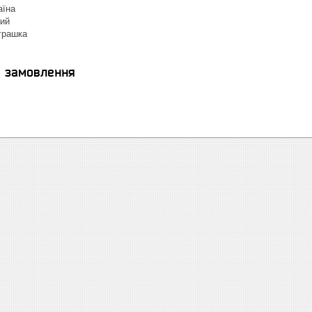
аїна
ний
іграшка
я замовлення