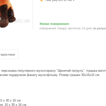
повернення товару протягом 14 днів
за раху
теристики
і персонажа популярного мультсеріалу "Щенячий патруль". Іграшка виго
асним подарунком фанату мультфільму. Розмір іграшки 30х16х15 см.
15 x 30 x 16 см
я: 15 x 30 x 16 см