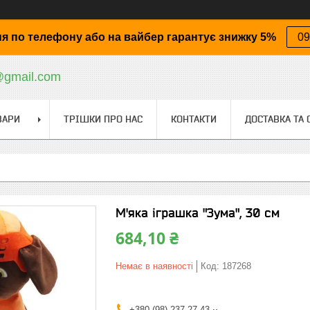
я по телефону або на вайбер гарантує знижку 5%
09
@gmail.com
ВАРИ
ТРІШКИ ПРО НАС
КОНТАКТИ
ДОСТАВКА ТА 
М'яка іграшка "Зума", 30 см
684,10 ₴
Немає в наявності
Код:
187268
+380 (98) 237-27-43