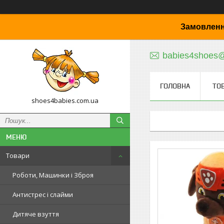
Замовленн
babies4shoes
ГОЛОВНА
ТО
shoes4babies.com.ua
Товари
Роботи, Машинки і Зброя
Антистрес і слайми
Дитяче взуття