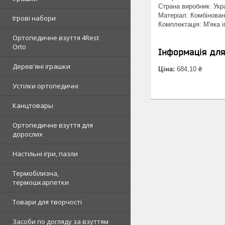
Страна виробник: Укр
Матеріал: Комбінова
Ігрові набори
Комплектація: М'яка 
Ортопедичне взуття 4Rest
Orto
Інформація дл
Дерев'яні іграшки
Ціна:
684,10 ₴
Устілки ортопедичні
Канцтовары
Ортопедичне взуття для
дорослих
Настільні ігри, пазли
Термобілизна,
термошкарпетки
Товари для творчості
Засоби по догляду за взуттям