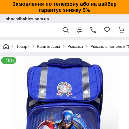
Замовлення по телефону або на вайбер
гарантує знижку 5%
shoes4babies.com.ua
Товари
Канцтовары
Рюкзаки
Рюкзак із пеналом "
–10%