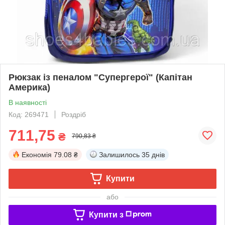
Рюкзак із пеналом "Супергерої" (Капітан
Америка)
В наявності
Код: 269471
Роздріб
711,75
₴
790,83 ₴
Економія
79.08 ₴
Залишилось
35 днів
Купити
або
Купити з