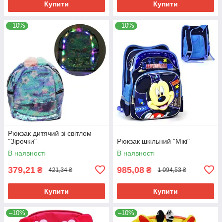
Купити
Купити
–10%
–10%
Рюкзак дитячий зі світлом
"Зірочки"
Рюкзак шкільний "Мікі"
В наявності
В наявності
379,21
985,08
₴
₴
421,34 ₴
1 094,53 ₴
Купити
Купити
–10%
–10%