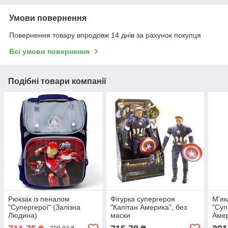
Умови повернення
Повернення товару впродовж 14 днів за рахунок покупця
Всі умови повернення
Подібні товари компанії
Рюкзак із пеналом
Фігурка супергероя
М'як
"Супергерої" (Залізна
"Капітан Америка", без
"Суп
Людина)
маски
Амер