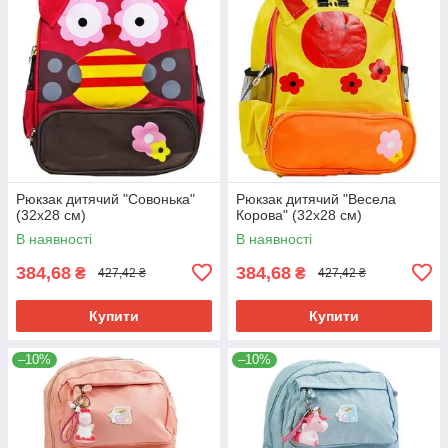
Рюкзак дитячий "Совонька"
Рюкзак дитячий "Весела
(32х28 см)
Корова" (32х28 см)
В наявності
В наявності
384,68
384,68
₴
₴
427,42 ₴
427,42 ₴
Купити
Купити
–10%
–10%