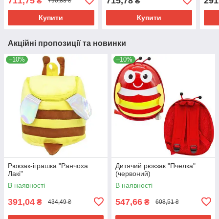
711,75
715,78
291
₴
₴
790,83 ₴
Купити
Купити
Акційні пропозиції та новинки
–10%
–10%
Рюкзак-іграшка "Ранчоха
Дитячий рюкзак "Пчелка"
Лакі"
(червоний)
В наявності
В наявності
391,04
547,66
₴
₴
434,49 ₴
608,51 ₴