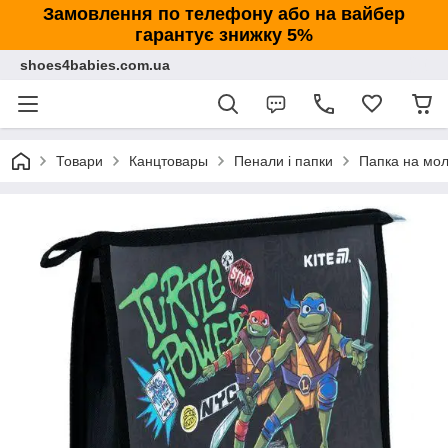
Замовлення по телефону або на вайбер
гарантує знижку 5%
shoes4babies.com.ua
Товари
Канцтовары
Пенали і папки
Папка на мол