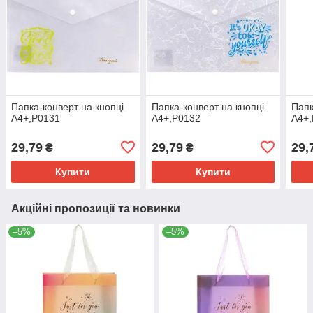
Папка-конверт на кнопці
Папка-конверт на кнопці
Папк
A4+,P0131
A4+,P0132
A4+
29,79
29,79
29,
₴
₴
Купити
Купити
Акційні пропозиції та новинки
–5%
–5%