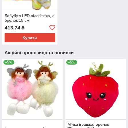
Лабубу з LED підсвіткою, а
брелок 15 см
413,74
₴
Купити
Акційні пропозиції та новинки
–5%
–5%
М'яка іграшка. Брелок