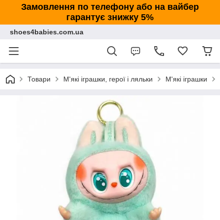
Замовлення по телефону або на вайбер
гарантує знижку 5%
shoes4babies.com.ua
Товари
М'які іграшки, герої і ляльки
М'які іграшки