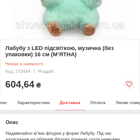
Лабубу з LED підсвіткою, музична (без
упаковки) 16 см (МʼЯТНА)
Немає в наявності
Код: 270444
Роздріб
604,64
₴
пис
Характеристики
Доставка
Оплата
Умови пове
Опис
Надзвичайно м'яка фігурка у формі Лабубу. Під час
натискання на обличчя фігурка починає грати невелику