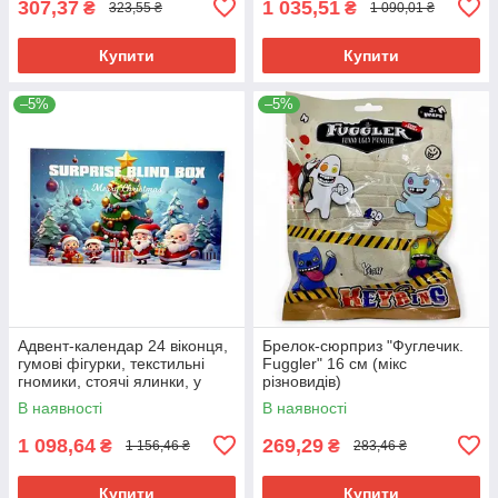
307,37
1 035,51
₴
₴
323,55 ₴
1 090,01 ₴
Купити
Купити
–5%
–5%
Адвент-календар 24 віконця,
Брелок-сюрприз "Фуглечик.
гумові фігурки, текстильні
Fuggler" 16 см (мікс
гномики, стоячі ялинки, у
різновидів)
коробці
В наявності
В наявності
1 098,64
269,29
₴
₴
1 156,46 ₴
283,46 ₴
Купити
Купити