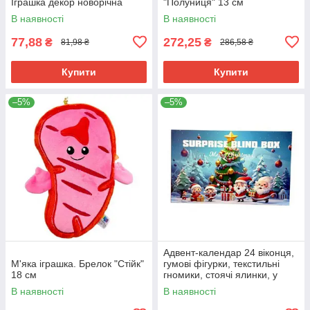
Іграшка декор новорічна
"Полуниця" 13 см
В наявності
В наявності
77,88
272,25
₴
₴
81,98 ₴
286,58 ₴
Купити
Купити
–5%
–5%
Адвент-календар 24 віконця,
М'яка іграшка. Брелок "Стійк"
гумові фігурки, текстильні
18 см
гномики, стоячі ялинки, у
коробці
В наявності
В наявності