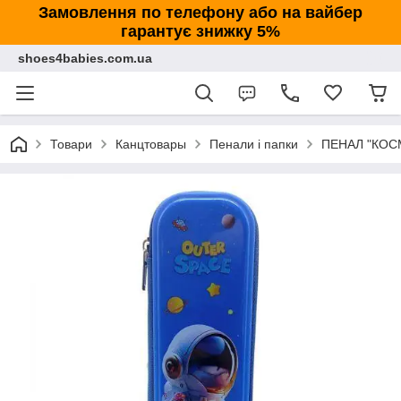
Замовлення по телефону або на вайбер
гарантує знижку 5%
shoes4babies.com.ua
Товари
Канцтовары
Пенали і папки
ПЕНАЛ "КОСМ