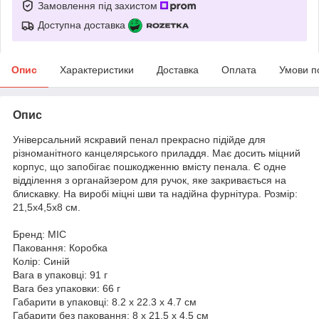
Замовлення під захистом
Доступна доставка
Опис
Характеристики
Доставка
Оплата
Умови п
Опис
Універсальний яскравий пенал прекрасно підійде для
різноманітного канцелярського приладдя. Має досить міцний
корпус, що запобігає пошкодженню вмісту пенала. Є одне
відділення з органайзером для ручок, яке закривається на
блискавку. На виробі міцні шви та надійна фурнітура. Розмір:
21,5х4,5х8 см.
Бренд: MIC
Паковання: Коробка
Колір: Синій
Вага в упаковці: 91 г
Вага без упаковки: 66 г
Габарити в упаковці: 8.2 x 22.3 x 4.7 см
Габарити без паковання: 8 x 21.5 x 4.5 см