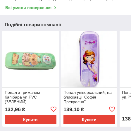
Всі умови повернення
Подібні товари компанії
Пенал з тримачем
Пенал універсальний, на
Пена
Капібара уп.PVC
блискавці "Софія
уп.
(ЗЕЛЕНИЙ)
Прекрасна"
132,96
139,10
₴
₴
138
Купити
Купити