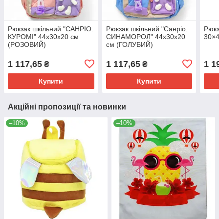
Рюкзак шкільний "САНРІО.
Рюкзак шкільний "Санріо.
Рюкз
КУРОМІ" 44х30х20 см
СИНАМОРОЛ" 44х30х20
30×4
(РОЗОВИЙ)
см (ГОЛУБИЙ)
1 117,65
1 117,65
1 1
₴
₴
Купити
Купити
Акційні пропозиції та новинки
–10%
–10%