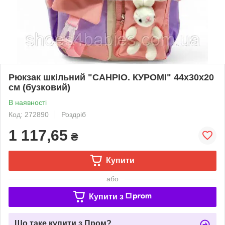
Рюкзак шкільний "САНРІО. КУРОМІ" 44х30х20
см (бузковий)
В наявності
Код: 272890
Роздріб
1 117,65
₴
Купити
або
Купити з
Що таке купити з Пром?