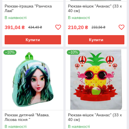
Рюкзак-іграшка "Ранчоха
Рюкзак-мішок "Ананас" (33 х
Лакі"
40 см)
В наявності
В наявності
391,04
210,20
₴
₴
434,49 ₴
233,56 ₴
Купити
Купити
–10%
–10%
Рюкзак дитячий "Мавка.
Рюкзак-мішок "Ананас" (33 х
Лісова пісня "
40 см)
В наявності
В наявності