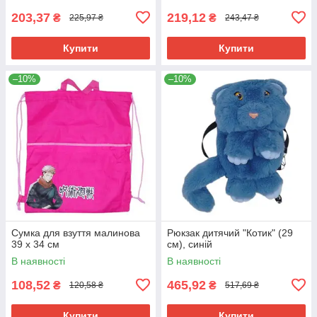
203,37
219,12
₴
₴
225,97 ₴
243,47 ₴
Купити
Купити
–10%
–10%
Сумка для взуття малинова
Рюкзак дитячий "Котик" (29
39 х 34 см
см), синій
В наявності
В наявності
108,52
465,92
₴
₴
120,58 ₴
517,69 ₴
Купити
Купити