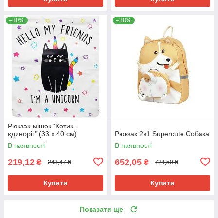
–10%
–10%
Рюкзак-мішок "Котик-
єдиноріг" (33 х 40 см)
Рюкзак 2в1 Supercute Собака
В наявності
В наявності
219,12
652,05
₴
₴
243,47 ₴
724,50 ₴
Купити
Купити
Показати ще