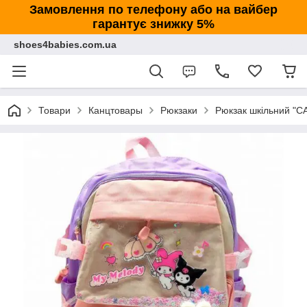
Замовлення по телефону або на вайбер
гарантує знижку 5%
shoes4babies.com.ua
Товари
Канцтовары
Рюкзаки
Рюкзак шкільний "С