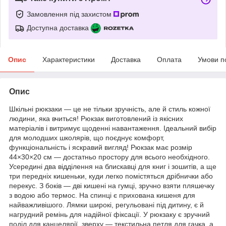
Замовлення під захистом
Доступна доставка
Опис
Характеристики
Доставка
Оплата
Умови п
Опис
Шкільні рюкзаки — це не тільки зручність, але й стиль кожної
людини, яка вчиться! Рюкзак виготовлений із якісних
матеріалів і витримує щоденні навантаження. Ідеальний вибір
для молодших школярів, що поєднує комфорт,
функціональність і яскравий вигляд! Рюкзак має розмір
44×30×20 см — достатньо простору для всього необхідного.
Усередині два відділення на блискавці для книг і зошитів, а ще
три передніх кишеньки, куди легко помістяться дрібнички або
перекус. З боків — дві кишені на гумці, зручно взяти пляшечку
з водою або термос. На спинці є прихована кишеня для
найважливішого. Лямки широкі, регульовані під дитину, є й
нагрудний ремінь для надійної фіксації. У рюкзаку є зручний
поділ для канцелярії, зверху — текстильна петля для гачка, а