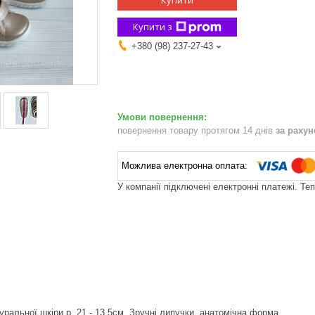
Купити
Купити з
+380 (98) 237-27-43
повернення товару протягом 14 днів
за раху
У компанії підключені електронні платежі. Те
уральної шкіри р. 21 - 13.5см. Зручні липучки, анатомічна форма.