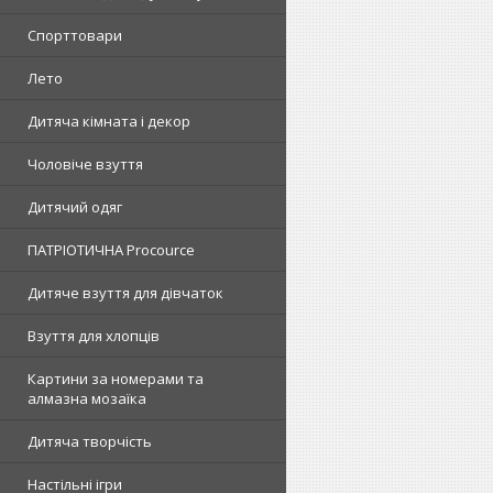
Спорттовари
Лето
Дитяча кімната і декор
Чоловіче взуття
Дитячий одяг
ПАТРІОТИЧНА Procource
Дитяче взуття для дівчаток
Взуття для хлопців
Картини за номерами та
алмазна мозаїка
Дитяча творчість
Настільні ігри