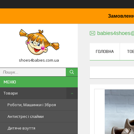
Замовленн
babies4shoes
ГОЛОВНА
ТО
shoes4babies.com.ua
Товари
Роботи, Машинки і Зброя
Антистрес і слайми
Дитяче взуття