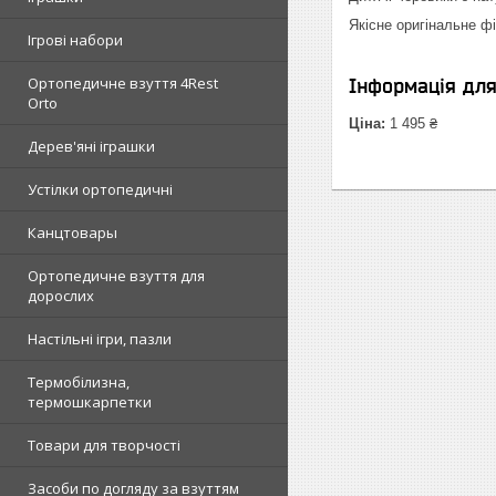
Якісне оригінальне ф
Ігрові набори
Ортопедичне взуття 4Rest
Інформація дл
Orto
Ціна:
1 495 ₴
Дерев'яні іграшки
Устілки ортопедичні
Канцтовары
Ортопедичне взуття для
дорослих
Настільні ігри, пазли
Термобілизна,
термошкарпетки
Товари для творчості
Засоби по догляду за взуттям