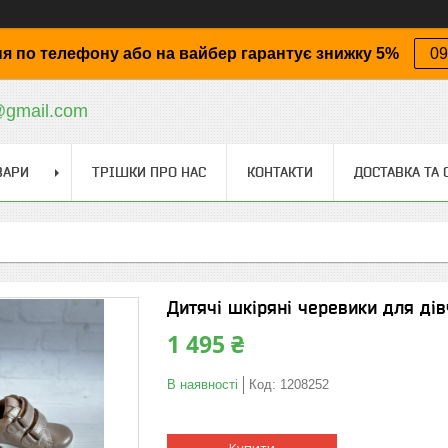
я по телефону або на вайбер гарантує знижку 5%
09
@gmail.com
ВАРИ
ТРІШКИ ПРО НАС
КОНТАКТИ
ДОСТАВКА ТА 
Дитячі шкіряні черевики для дівч
1 495 ₴
В наявності
Код:
1208252