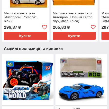
Машинка металева
Машинка металева серії
Маш
"Автопром: Porsche",
Автопром, Поліція світло,
"Авт
білий
звук, двері (біла)
CAMR
296,87
265,83
297
₴
₴
Купити
Купити
Акційні пропозиції та новинки