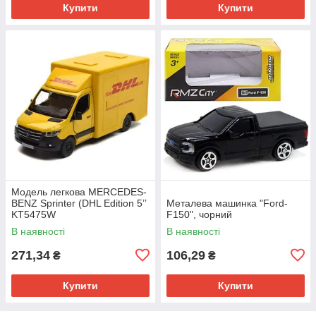
Купити
Купити
Модель легкова MERCEDES-
BENZ Sprinter (DHL Edition 5ʼʼ
Металева машинка "Ford-
KT5475W
F150", чорний
метал.інерц.відкр.дв.кор)
В наявності
В наявності
271,34
106,29
₴
₴
Купити
Купити