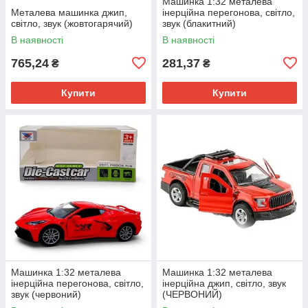
Машинка 1:32 металева
Металева машинка джип,
інерційна перегонова, світло,
світло, звук (жовтогарячий)
звук (блакитний)
В наявності
В наявності
765,24
281,37
₴
₴
Купити
Купити
Машинка 1:32 металева
Машинка 1:32 металева
інерційна перегонова, світло,
інерційна джип, світло, звук
звук (червоний)
(ЧЕРВОНИЙ)