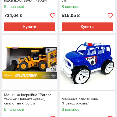
підсвіткою, звуки, інерція
см)
В наявності
В наявності
734,64
515,05
₴
₴
Купити
Купити
Машинка інерційна "Рагова
техніка: Навантажувач",
Машинка пластикова
світло, звук, 30 см
"Позашляховик"
В наявності
В наявності