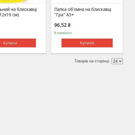
ьний на блискавці
Папка об'ємна на блискавці
12х19 см)
"Гра" А5+
96,52 ₴
В наявності
Купити
Купити