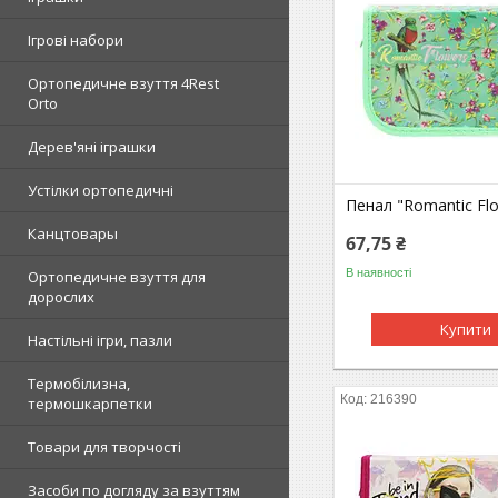
Ігрові набори
Ортопедичне взуття 4Rest
Orto
Дерев'яні іграшки
Устілки ортопедичні
Пенал "Romantic Fl
Канцтовары
67,75 ₴
В наявності
Ортопедичне взуття для
дорослих
Купити
Настільні ігри, пазли
Термобілизна,
216390
термошкарпетки
Товари для творчості
Засоби по догляду за взуттям