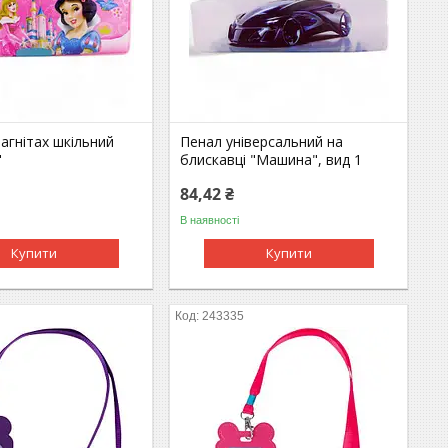
агнітах шкільний
Пенал універсальний на
"
блискавці "Машина", вид 1
84,42 ₴
В наявності
Купити
Купити
243335