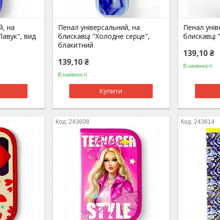
й, на
Пенал універсальний, на
Пенал унів
Павук", вид
блискавці "Холодне серце",
блискавці 
блакитний
139,10 ₴
139,10 ₴
В наявності
В наявності
Купити
243608
243614