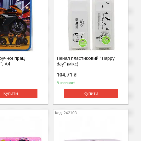
ручної праці
Пенал пластиковий "Happy
", А4
day" (мікс)
104,71 ₴
В наявності
Купити
Купити
242103