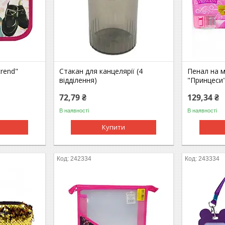
trend"
Стакан для канцелярії (4
Пенал на м
відділення)
"Принцеси
72,79 ₴
129,34 ₴
В наявності
В наявності
Купити
242334
243334