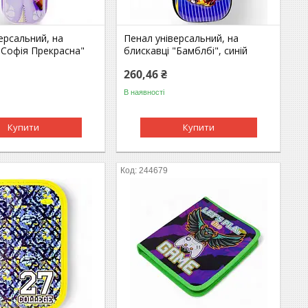
ерсальний, на
Пенал універсальний, на
"Софія Прекрасна"
блискавці "Бамблбі", синій
260,46 ₴
В наявності
Купити
Купити
244679