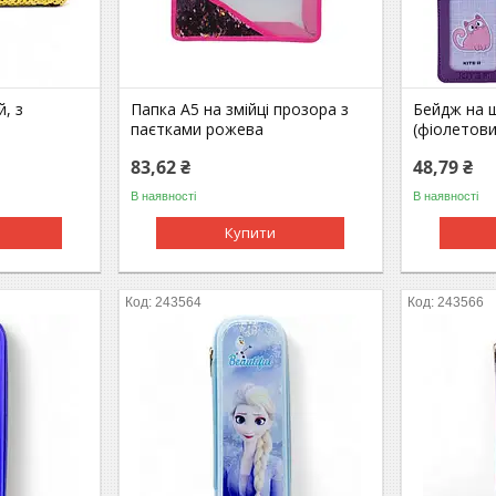
, з
Папка А5 на змійці прозора з
Бейдж на 
паєтками рожева
(фіолетови
83,62 ₴
48,79 ₴
В наявності
В наявності
Купити
243564
243566