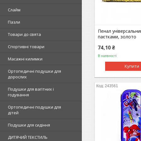
Слайм
Пазли
Пенал універсальний
Товари до свята
паєтками, золото
Спортивні товари
74,10 ₴
В наявності
Масажні килимки
Купити
Ортопедичні подушки для
дорослих
243561
Подушки для вагітних і
годування
Ортопедичні подушки для
дітей
Подушки для сидіння
ДИТЯЧИЙ ТЕКСТИЛЬ