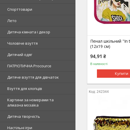
Спорттовари
Лето
Дитяча кімната і декор
Пенал шкільний "In 
Чоловіче взуття
(12х19 см)
Дитячий одяг
94,91 ₴
В наявності
ПАТРІОТИЧНА Procource
Купити
Дитяче взуття для дівчаток
Взуття для хлопців
242344
Картини за номерами та
алмазна мозаїка
Дитяча творчість
Настільні ігри