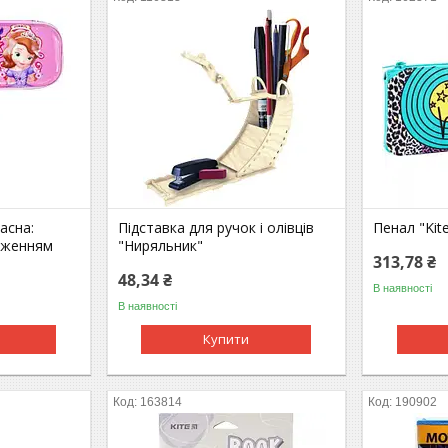
асна:
Підставка для ручок і олівців
Пенал "Kit
аженням
"Ниряльник"
313,78 ₴
48,34 ₴
В наявності
В наявності
Купити
163814
190902