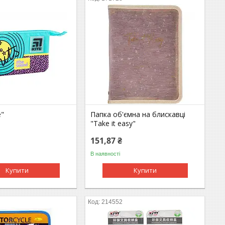
e"
Папка об'ємна на блискавці
"Take it easy"
151,87 ₴
В наявності
Купити
Купити
214552