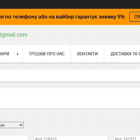
я по телефону або на вайбер гарантує знижку 5%
09
@gmail.com
ВАРИ
ТРІШКИ ПРО НАС
КОНТАКТИ
ДОСТАВКА ТА 
116313
162371