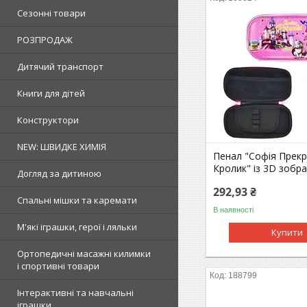
Сезонні товари
РОЗПРОДАЖ
Дитячий транспорт
Книги для дітей
Конструктори
NEW: ШВИДКЕ ХИМІЯ
Пенал "Софія Прекр
Кролик" із 3D зобр
Догляд за дитиною
292,93 ₴
Спальні мішки та каремати
В наявності
М'які іграшки, герої і ляльки
Купити
Ортопедичні масажні килимки
і спортивні товари
188799
Інтерактивні та навчальні
іграшки