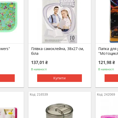
owers"
Плівка самоклейна, 38х27 см,
Папка для 
біла
"Мотоцикл
137,01 ₴
121,98 ₴
В наявності
В наявності
Купити
216539
242069