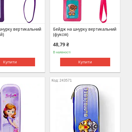
шнурку вертикальний
Бейдж на шнурку вертикальний
й)
(фуксія)
48,79 ₴
В наявності
Купити
Купити
243571