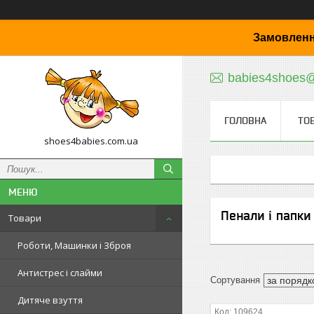
Замовленн
babies4shoes
ГОЛОВНА
ТО
shoes4babies.com.ua
Пенали і папки
Товари
Роботи, Машинки і Зброя
Антистрес і слайми
Дитяче взуття
109624