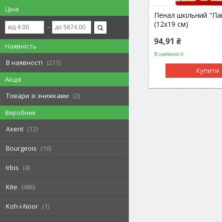
Ціна
Пенал шкільний "Па
(12х19 см)
94,91 ₴
Наявність
В наявності
В наявності
211
Купити
Акція
Товари зі знижками
2
Виробник
Axent
12
Bourgeois
16
Irbis
4
Kite
486
Koh-i-Noor
1