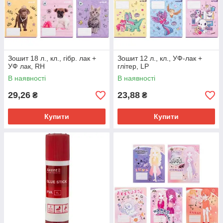
Зошит 18 л., кл., гібр. лак +
Зошит 12 л., кл., УФ-лак +
УФ лак, RH
глітер, LP
В наявності
В наявності
29,26
23,88
₴
₴
Купити
Купити