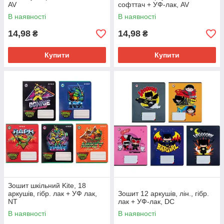
AV
софттач + УФ-лак, AV
В наявності
В наявності
14,98
14,98
₴
₴
Купити
Купити
Зошит шкільний Kite, 18
аркушів, гібр. лак + УФ лак,
Зошит 12 аркушів, лін., гібр.
NT
лак + УФ-лак, DC
В наявності
В наявності