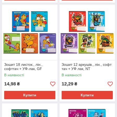
Зошит 18 листок., лін.,
Зошит 12 аркушів., лін., софт
софттач + УФ-лак, GF
тач + УФ лак, NT
В наявності
В наявності
14,98
12,29
₴
₴
Купити
Купити