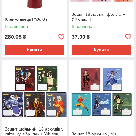
Зошит 18 л., лін., фольга +
Клей-олівець PVA, 8 г
УФ-лак, HP
В наявності
В наявності
280,08
37,90
₴
₴
Купити
Купити
Зошит шкільний, 18 аркушів у
клітинку, гібр. лак + УФ лак,
Зошит 18 аркушів., лін.,