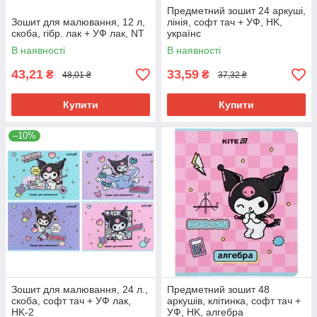
Предметний зошит 24 аркуші,
Зошит для малювання, 12 л,
лінія, софт тач + УФ, HK,
скоба, гібр. лак + УФ лак, NT
українс
В наявності
В наявності
43,21
33,59
₴
₴
48,01 ₴
37,32 ₴
Купити
Купити
–10%
Зошит для малювання, 24 л.,
Предметний зошит 48
скоба, софт тач + УФ лак,
аркушів, клітинка, софт тач +
HK-2
УФ, HK, алгебра