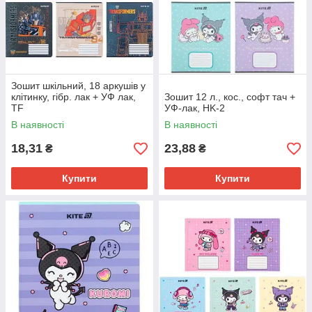
Зошит шкільний, 18 аркушів у
клітинку, гібр. лак + УФ лак,
Зошит 12 л., кос., софт тач +
TF
УФ-лак, HK-2
В наявності
В наявності
18,31
23,88
₴
₴
Купити
Купити