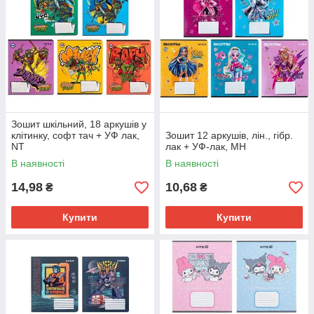
Зошит шкільний, 18 аркушів у
клітинку, софт тач + УФ лак,
Зошит 12 аркушів, лін., гібр.
NT
лак + УФ-лак, MH
В наявності
В наявності
14,98
10,68
₴
₴
Купити
Купити