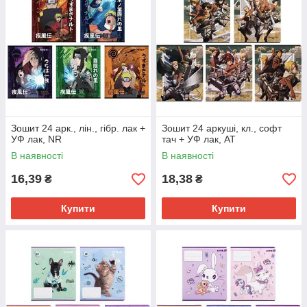
Зошит 24 арк., лін., гібр. лак +
Зошит 24 аркуші, кл., софт
УФ лак, NR
тач + УФ лак, AT
В наявності
В наявності
16,39
18,38
₴
₴
Купити
Купити