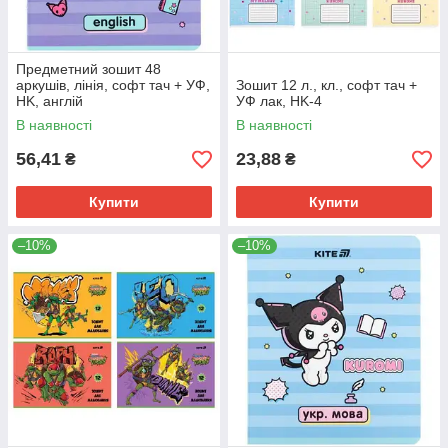
Предметний зошит 48
аркушів, лінія, софт тач + УФ,
Зошит 12 л., кл., софт тач +
HK, англій
УФ лак, HK-4
В наявності
В наявності
56,41
23,88
₴
₴
Купити
Купити
–10%
–10%