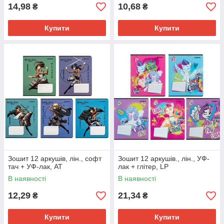
14,98
10,68
₴
₴
Купити
Купити
Зошит 12 аркушів, лін., софт
Зошит 12 аркушів., лін., УФ-
тач + УФ-лак, AT
лак + глітер, LP
В наявності
В наявності
12,29
21,34
₴
₴
Купити
Купити